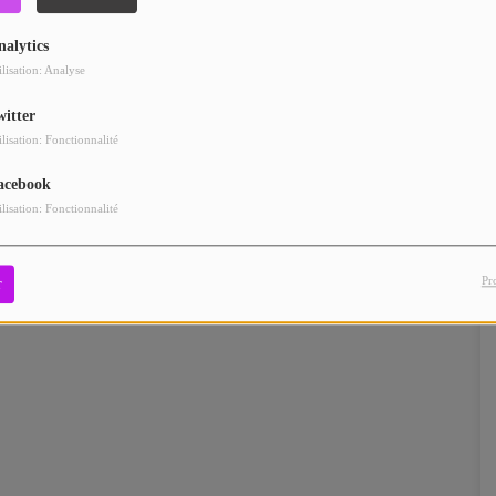
nalytics
ilisation: Analyse
witter
ilisation: Fonctionnalité
acebook
ilisation: Fonctionnalité
Pr
r