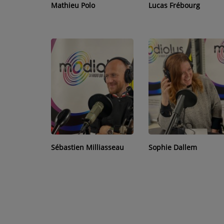
Mathieu Polo
Lucas Frébourg
TOP 10
ARTISTES
PLAYLIST
TITRES DIFFUSÉS
Médias
PHOTOS
PODCASTS
Sébastien Milliasseau
Sophie Dallem
VIDÉOS
Participez
DÉDICACES