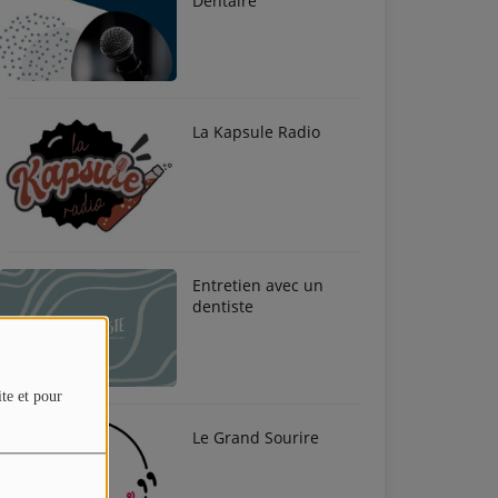
Dentaire
La Kapsule Radio
Entretien avec un
dentiste
ite et pour
Le Grand Sourire