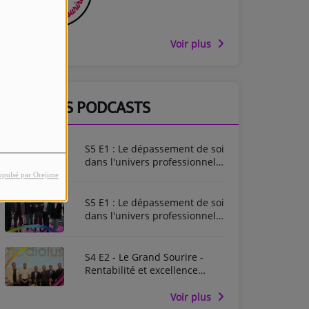
Voir plus
DERNIERS PODCASTS
S5 E1 : Le dépassement de soi
dans l'univers professionnel -
Enregistré en live au Dental
opulsé par Orejime
Forum
S5 E1 : Le dépassement de soi
dans l'univers professionnel -
Enregistré en live au Dental
Forum
S4 E2 - Le Grand Sourire -
Rentabilité et excellence
médicale - Entretiens de
Garancière 2025
Voir plus