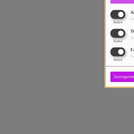
A
Ut
Activé
T
Ut
Activé
F
Ut
Activé
Sauvegarde