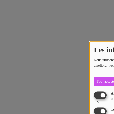
Contact
Les in
Nous utilisons
améliorer l'ex
Tout accept
A
Ut
Activé
T