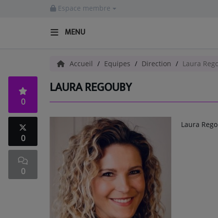
Espace membre
MENU
ACCUEIL
Accueil
Equipes
Direction
Laura Reg
LAURA REGOUBY
Radio
0
ACTUALITÉS
Laura Rego
EMISSIONS
0
EQUIPES
0
EVÈNEMENTS
Musique