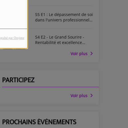
Enregistré en live au Dental
Forum
S5 E1 : Le dépassement de soi
dans l'univers professionnel -
Enregistré en live au Dental
Forum
S4 E2 - Le Grand Sourire -
opulsé par Orejime
Rentabilité et excellence
médicale - Entretiens de
Garancière 2025
Voir plus
PARTICIPEZ
Voir plus
PROCHAINS ÉVÈNEMENTS