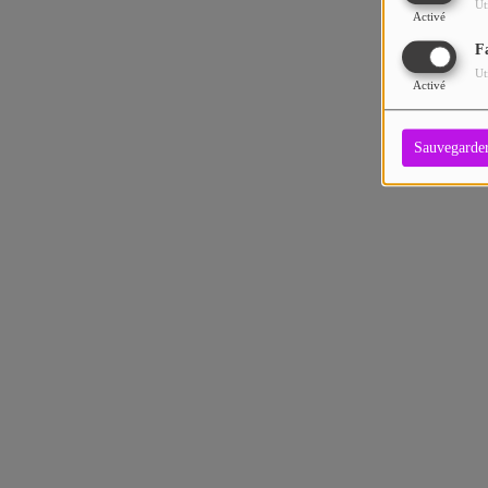
Ut
Activé
F
Ut
Activé
Sauvegarde