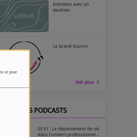
Entretien avec un
dentiste
Le Grand Sourire
ite et pour
Voir plus
DERNIERS PODCASTS
S5 E1 : Le dépassement de soi
dans l'univers professionnel -