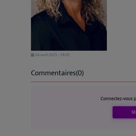
TOP 10
ARTISTES
PLAYLIST
TITRES DIFFUSÉS
04 avril 2025 - 18:29
Médias
Commentaires(0)
PHOTOS
PODCASTS
Connectez-vous p
VIDÉOS
SE
Participez
DÉDICACES