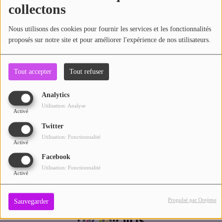
collectons
ARTISTES
Commentaires(0)
Nous utilisons des cookies pour fournir les services et les fonctionnalités
PLAYLIST
proposés sur notre site et pour améliorer l'expérience de nos utilisateurs.
TITRES DIFFUSÉS
Connectez-vous pour commenter cet article
Tout accepter
Tout refuser
SE CONNECTER
Médias
Analytics
PHOTOS
Utilisation: Analyse
Activé
PODCASTS
Twitter
Utilisation: Fonctionnalité
Activé
VIDÉOS
Facebook
Utilisation: Fonctionnalité
Activé
Participez
DÉDICACES
Propulsé par Orejime
Sauvegarder