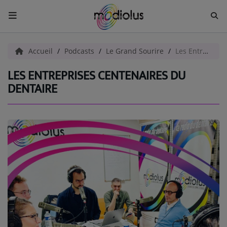
ACCUEIL
Accueil
Podcasts
Le Grand Sourire
Les Entreprises Centenaires du Dentaire
LES ENTREPRISES CENTENAIRES DU
Radio
DENTAIRE
ACTUALITÉS
EMISSIONS
EQUIPES
EVÈNEMENTS
Musique
TOP 10